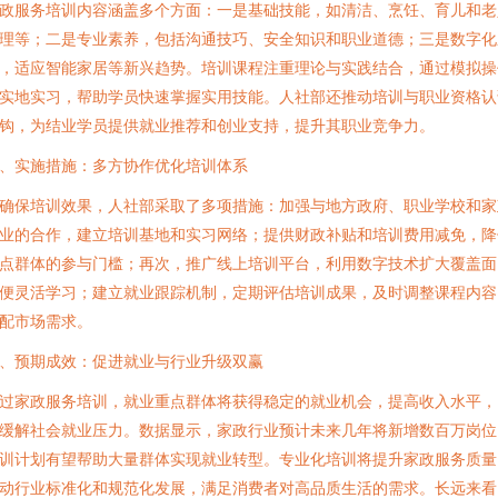
政服务培训内容涵盖多个方面：一是基础技能，如清洁、烹饪、育儿和老
理等；二是专业素养，包括沟通技巧、安全知识和职业道德；三是数字化
，适应智能家居等新兴趋势。培训课程注重理论与实践结合，通过模拟操
实地实习，帮助学员快速掌握实用技能。人社部还推动培训与职业资格认
钩，为结业学员提供就业推荐和创业支持，提升其职业竞争力。
、实施措施：多方协作优化培训体系
确保培训效果，人社部采取了多项措施：加强与地方政府、职业学校和家
业的合作，建立培训基地和实习网络；提供财政补贴和培训费用减免，降
点群体的参与门槛；再次，推广线上培训平台，利用数字技术扩大覆盖面
便灵活学习；建立就业跟踪机制，定期评估培训成果，及时调整课程内容
配市场需求。
、预期成效：促进就业与行业升级双赢
过家政服务培训，就业重点群体将获得稳定的就业机会，提高收入水平，
缓解社会就业压力。数据显示，家政行业预计未来几年将新增数百万岗位
训计划有望帮助大量群体实现就业转型。专业化培训将提升家政服务质量
动行业标准化和规范化发展，满足消费者对高品质生活的需求。长远来看