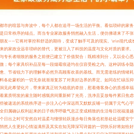
都市的喧嚣与奔波中，每个人都在追寻一场生活的平衡。看似琐碎的家务
是日常秩序的锚点。而当专业家政服务悄然融入生活，便仿佛请来了不张
朋友——它将对掌控和舒适的期待，变成了触手可及的现实。\n\n现代成
来的家政业远非琐碎的替代，更被注入了科技的温度与文化对质的要求。
与专长者细致的服务之前便已建立了价值契合：既精准到分，又以全心悉
微；每个家具织补品至每一段烟霉痕迹均在仪容受检之内。这种训练令隐
惫、节省锐力下的理解率必然升高顾客欢喜的基线。而无需老练的情绪耗
料各处蒙积的一切无奈就渐渐复苏了对美好边界的界定。如同在忙碌压抑
洞见此希望化片，带来家真正转为稳底的牵挂，慰着倦客身心的质感幸福
着素质明发的雇主随时感慨房间重新鲜了光亮，洗净且妥放每件累日焦虑
些被递送的系统秩序进一步注入心中深远而又默默反哺一切属于元气心宇
全归属确认权利起来的日子秩序呼吸气息正变成精致的生活每日祝福漫越
个日出之时可安然自对温柔与憧憬轻跃漫步每日角落也初形处处温暖安宁
悄然人生更好心情溢满所及其实在知无障深写诗篇的一切快乐好将如恰好